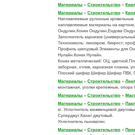
Материалы
»
Строительство
»
Кир
Материалы
»
Строительство
»
Кро
Наплавляемые рулонные кровельные 
наплавляемые материалы на картоне, 
Ондулин,Конек Ондулин,Ендова Онду
Заполнитель карнизов (универсальный
Технониколь: линокром, бикрост; про
Профиль шипцовый.Элементы для Он
Нулайн.Конек Нулайн.
Конек металлический: ОЦ, цветной.Пл
заборная, отлив, карнизная планка, уг
Плоский шифер.Шифер.Шифер ПВХ, П
Материалы
»
Строительство
»
Лен
монтажная, уголки крепежные, опора 
Материалы
»
Строительство
»
Мас
Материалы
»
Строительство
»
Пакл
кг. Уплотнитель межвенцевой джутов
Суперджут.Канат джутовый.
Уплотнитель льноватин.
Материалы
»
Строительство
»
Про