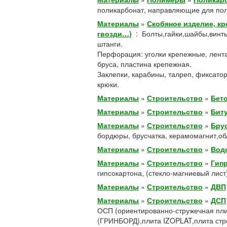
поликарбонат, направляющие для пол
Материалы
»
Скобяное изделие, кр
гвозди…)
:
Болты,гайки,шайбы,винты
штанги.
Перфорация: уголки крепежные, лент
бруса, пластина крепежная.
Заклепки, карабины, талреп, фиксато
крюки.
Материалы
»
Строительство
»
Бет
Материалы
»
Строительство
»
Бит
Материалы
»
Строительство
»
Брус
бордюры, брусчатка, керамомагнит,об
Материалы
»
Строительство
»
Вод
Материалы
»
Строительство
»
Гипр
гипсокартона, (стекло-магниевый лист)
Материалы
»
Строительство
»
ДВП
Материалы
»
Строительство
»
ДСП
ОСП (ориентированно-стружечная пли
(ГРИНБОРД),плита IZOPLAT,плита стр