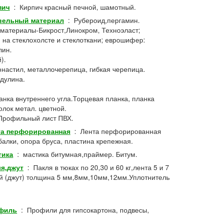
пич
:
Кирпич красный печной, шамотный.
вельный материал
:
Рубероид,пергамин.
материалы-Бикрост,Линокром, Техноэласт;
на стеклохолсте и стеклоткани; еврошифер:
лин.
).
фнастил, металлочерепица, гибкая черепица.
дулина.
анка внутреннего угла.Торцевая планка, планка
олок метал. цветной.
рофильный лист ПВХ.
та перфорированная
:
Лента перфорированная
балки, опора бруса, пластина крепежная.
тика
:
мастика битумная,праймер. Битум.
я,джут
:
Пакля в тюках по 20,30 и 60 кг,лента 5 и 7
ый (джут) толщина 5 мм,8мм,10мм,12мм.Уплотнитель
филь
:
Профили для гипсокартона, подвесы,