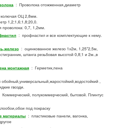
волока
:
Проволока отожженная,диаметр
 колючая ОЦ 2,8мм.
р 1,2;1,6;1,8;20,0.
 проволока: 0,7, 1,2мм.
фнастил
:
профнастил и все комплектующие к нему.
ль,железо
:
оцинкованное железо 1х2м, 1,25*2,5м,
стигранник, штанга резьбовая высотой 0,8;1 и 2м.,в
пена монтажная
:
Герметик,пена
й обойный,универсальный,жаростойкий,водостойкий ,
идкие гвозди.
:
Коммерческий, полукоммерческий, бытовой. Плинтус
клообои,обои под покраску
е материалы
:
пластиковые панели, вагонка,
другое