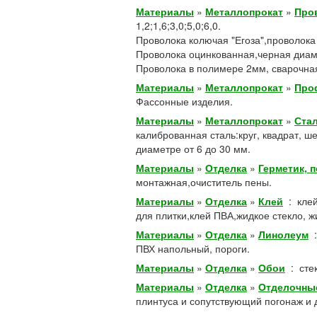
Материалы
»
Металлопрокат
»
Про
1,2;1,6;3,0;5,0;6,0.
Проволока колючая "Егоза",проволока
Проволока оцинкованная,черная диамет
Проволока в полимере 2мм, сварочная
Материалы
»
Металлопрокат
»
Про
Фассонные изделия.
Материалы
»
Металлопрокат
»
Ста
калиброванная сталь:круг, квадрат, ше
диаметре от 6 до 30 мм.
Материалы
»
Отделка
»
Герметик, 
монтажная,очиститель пены.
Материалы
»
Отделка
»
Клей
:
кле
для плитки,клей ПВА,жидкое стекло, ж
Материалы
»
Отделка
»
Линолеум
ПВХ напольный, пороги.
Материалы
»
Отделка
»
Обои
:
сте
Материалы
»
Отделка
»
Отделочны
плинтуса и сопутствующий погонаж и 