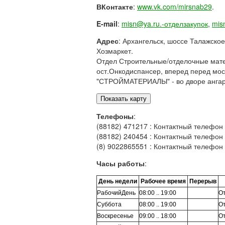
ВКонтакте
:
www.vk.com/mirsnab29
.
E-mail
:
misn@ya.ru.-отделзакупок
,
mis
Адрес
: Архангельск, шоссе Талажское
Хозмаркет.
Отдел Строительные/отделочные матер
ост.Онкодиспансер, вперед перед мо
"СТРОЙМАТЕРИАЛЫ" - во дворе ангар!
Телефоны
:
(88182) 471217 : Контактный телефо
(88182) 240454 : Контактный телефон
(8) 9022865551 : Контактный телефон
Часы работы
:
День недели
Рабочее время
Перерыв
РабочийДень
08:00 .. 19:00
О
Суббота
08:00 .. 19:00
О
Воскресенье
09:00 .. 18:00
О