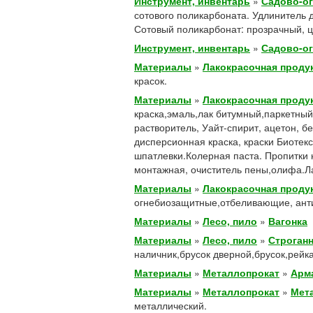
Инструмент, инвентарь
»
Садово-о
сотового поликарбоната. Удлинитель 
Сотовый поликарбонат: прозрачный, ц
Инструмент, инвентарь
»
Садово-о
Материалы
»
Лакокрасочная проду
красок.
Материалы
»
Лакокрасочная проду
краска,эмаль,лак битумный,паркетный;
растворитель, Уайт-спирит, ацетон, б
дисперсионная краска, краски Биотекс
шпатлевки.Колерная паста. Пропитки н
монтажная, очиститель пены,олифа.Ла
Материалы
»
Лакокрасочная проду
огнебиозащитные,отбеливающие, анти
Материалы
»
Лесо, пило
»
Вагонка
Материалы
»
Лесо, пило
»
Строган
наличник,брусок дверной,брусок,рейка
Материалы
»
Металлопрокат
»
Арм
Материалы
»
Металлопрокат
»
Мета
металлический.