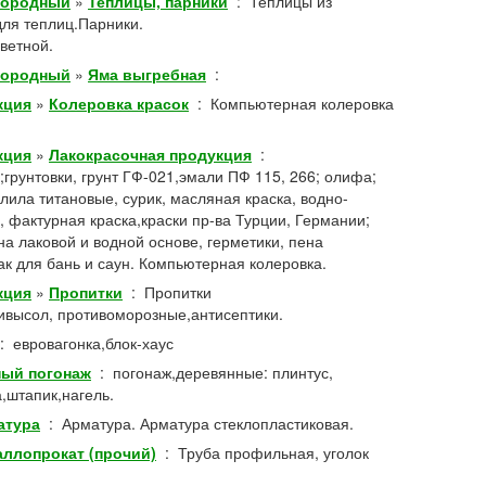
городный
»
Теплицы, парники
:
Теплицы из
для теплиц.Парники.
ветной.
городный
»
Яма выгребная
:
кция
»
Колеровка красок
:
Компьютерная колеровка
кция
»
Лакокрасочная продукция
:
грунтовки, грунт ГФ-021,эмали ПФ 115, 266; олифа;
елила титановые, сурик, масляная краска, водно-
, фактурная краска,краски пр-ва Турции, Германии;
а лаковой и водной основе, герметики, пена
к для бань и саун. Компьютерная колеровка.
кция
»
Пропитки
:
Пропитки
высол, противоморозные,антисептики.
:
евровагонка,блок-хаус
ный погонаж
:
погонаж,деревянные: плинтус,
,штапик,нагель.
атура
:
Арматура. Арматура стеклопластиковая.
ллопрокат (прочий)
:
Труба профильная, уголок