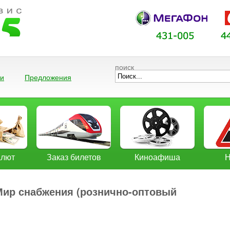
поиск
ии
Предложения
алют
Заказ билетов
Киноафиша
Н
ир снабжения (рознично-оптовый