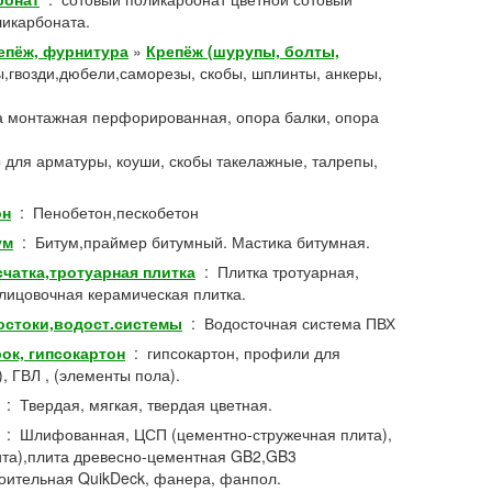
икарбоната.
епёж, фурнитура
»
Крепёж (шурупы, болты,
,гвозди,дюбели,саморезы, скобы, шплинты, анкеры,
а монтажная перфорированная, опора балки, опора
р для арматуры, коуши, скобы такелажные, талрепы,
он
:
Пенобетон,пескобетон
ум
:
Битум,праймер битумный. Мастика битумная.
чатка,тротуарная плитка
:
Плитка тротуарная,
лицовочная керамическая плитка.
остоки,водост.системы
:
Водосточная система ПВХ
ок, гипсокартон
:
гипсокартон, профили для
, ГВЛ , (элементы пола).
:
Твердая, мягкая, твердая цветная.
:
Шлифованная, ЦСП (цементно-стружечная плита),
та),плита древесно-цементная GB2,GB3
оительная QuikDeck, фанера, фанпол.