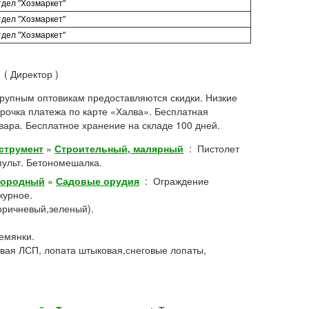
дел "Хозмаркет"
дел "Хозмаркет"
дел "Хозмаркет"
( Директор )
Крупным оптовикам предоставляются скидки. Низкие
срочка платежа по карте «Халва». Бесплатная
овара. Бесплатное хранение на складе 100 дней.
струмент
»
Строительный, малярный
:
Пистолет
пульт. Бетономешалка.
городный
»
Садовые орудия
:
Ограждение
журное.
оричневый,зеленый).
ремянки.
ковая ЛСП, лопата штыковая,снеговые лопаты,