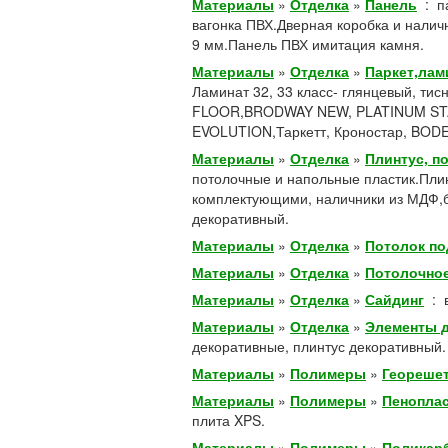
Материалы
»
Отделка
»
Панель
:
п
вагонка ПВХ.Дверная коробка и налич
9 мм.Панель ПВХ имитация камня.
Материалы
»
Отделка
»
Паркет,лам
Ламинат 32, 33 класс- глянцевый, ти
FLOOR,BRODWAY NEW, PLATINUM ST
EVOLUTION,Таркетт, Кроностар, BOD
Материалы
»
Отделка
»
Плинтус, п
потолочные и напольные пластик.Плин
комплектующими, наличники из МДФ,ба
декоративный.
Материалы
»
Отделка
»
Потолок по
Материалы
»
Отделка
»
Потолочное
Материалы
»
Отделка
»
Сайдинг
:
Материалы
»
Отделка
»
Элементы 
декоративные, плинтус декоративный.
Материалы
»
Полимеры
»
Геореше
Материалы
»
Полимеры
»
Пенопла
плита XPS.
Материалы
»
Полимеры
»
Поликар