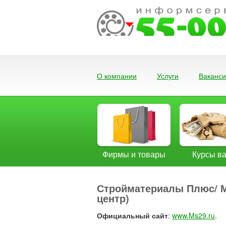
О компании
Услуги
Ваканс
Фирмы и товары
Курсы в
Стройматериалы Плюс/ М
центр)
Официальный сайт
:
www.Ms29.ru
.