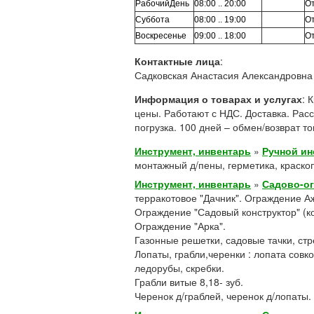
РабочийДень
08:00 .. 20:00
От
Суббота
08:00 .. 19:00
От
Воскресенье
09:00 .. 18:00
От
Контактные лица
:
Садковская Анастасия Александровна 
Информация о товарах и услугах
: 
цены. Работают с НДС. Доставка. Рас
погрузка. 100 дней – обмен/возврат т
Инструмент, инвентарь
»
Ручной ин
монтажный д/пены, герметика, краско
Инструмент, инвентарь
»
Садово-о
терракотовое "Дачник". Ограждение А
Ограждение "Садовый конструктор" (к
Ограждение "Арка".
Газонные решетки, садовые тачки, ст
Лопаты, грабли,черенки : лопата сов
ледорубы, скребки.
Грабли витые 8,18- зуб.
Черенок д/граблей, черенок д/лопаты.