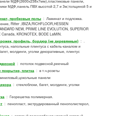
анели МДФ(2600х238х7мм),пластиковые панели,
ники МДФ,панель ПВХ высотой 2,7 и 3м;толщиной 5 и
инат, пробковые полы
:
Ламинат и подложка.
снение, Ritter ,IBIZA,RICHFLOOR,HESSEN
ANDARD NEW, PRIME LINE EVOLUTION, SUPERIOR
E Canada, KRONOTEX, BODE LaMIN.
орожек, профиль, бордюр (не деревянные)
:
.
туса, напольные плинтуса с кабель-каналом и
гет, молдинги, уголки декоративные, плинтус
двесной
:
потолок подвесной,реечный
 покрытие, плитка
:
в т.ч.розеты
виниловый,цокольные панели
декора
:
стеклоблоки, багет, молдинги, уголки
тка
:
Георешетка полимерная.
ст
:
пенопласт, экструдированный пенополистерол,
бонат
:
сотовый поликарбонат цветной сотовый